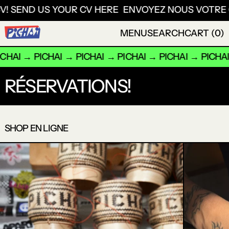
SEND US YOUR CV HERE
ENVOYEZ NOUS VOTRE CV!
MENU
SEARCH
CART (
0
)
→
PICHAI
→
PICHAI
→
PICHAI
→
PICHAI
→
PICHAI
→
PI
RÉSERVATIONS!
SHOP EN LIGNE
PANIER DE RIZ COLLANT FAIT 